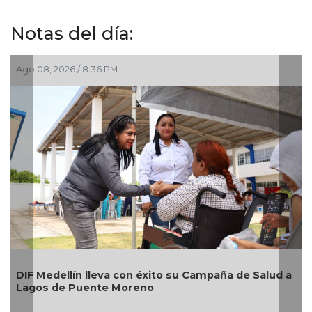
Notas del día:
Ago 08, 2026 / 8:36 PM
A
DIF Medellín lleva con éxito su Campaña de Salud a
Lagos de Puente Moreno