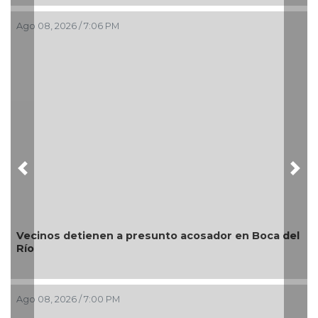
Ago 08, 2026 / 7:06 PM
A
Previous
Nex
Vecinos detienen a presunto acosador en Boca del
Río
Ago 08, 2026 / 7:00 PM
A