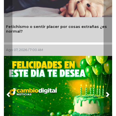
smo o sentir placer por cosas extrañas ¿es
Día Mundial
?
navegación
2026 / 7:00 AM
Ago 06, 2026 /
Previous
Nex