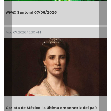
Santoral 07/08/2026
El Águila g
026 / 5:30 AM
Ago 06, 2026 /
 de México: la última emperatriz del país