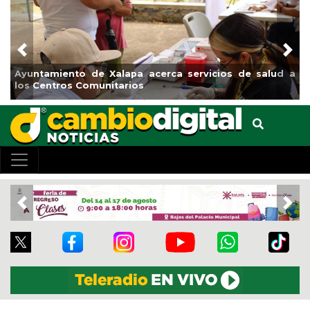
Previous
Nex
o de Xalapa acerca servicios de salud a
Municipio arranc
 Comunitarios
el boulevard 5 d
Previous
Nex