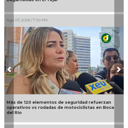
/ 7:00 PM
Ago 07, 2026 / 5:5
Previous
Nex
 elementos de seguridad refuerzan
Modernización 
vs rodadas de motociclistas en Boca
turismo, emple
Maryjose Gam