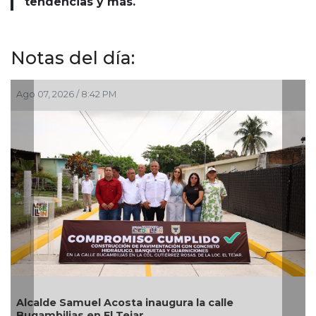
tendencias y más.
Notas del día:
 8:42 PM
Ago 07, 2026 / 6:2
uel Acosta inaugura la calle
Pedro de Jesú
 en El Tejar
como alcalde s