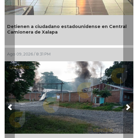
Revelan
ienen a ciudadano estadounidense en Central
desapar
ionera de Xalapa
su sobr
09, 2026 / 8:31 PM
Ago 09, 2
Previous
Nex