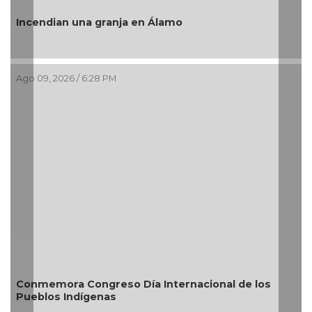
“Este e
endian una granja en Álamo
Rosaldo
09, 2026 / 6:28 PM
Ago 09, 2
memora Congreso Día Internacional de los
Rosa Ma
blos Indígenas
20 mil 