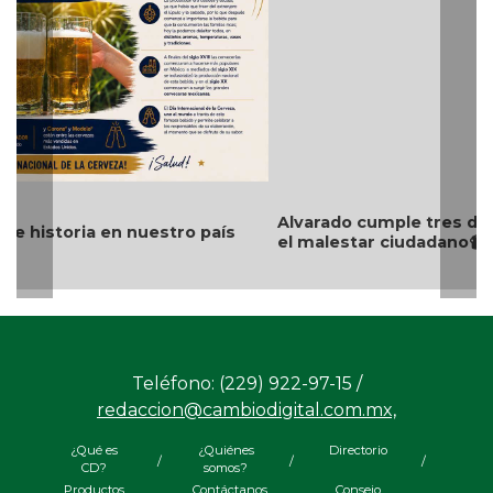
Alvarado cumple tres días sin luz ni internet; crece
el malestar ciudadano📹
Teléfono: (229) 922-97-15 /
redaccion@cambiodigital.com.mx,
¿Qué es
¿Quiénes
Directorio
/
/
/
CD?
somos?
Productos
Contáctanos
Consejo