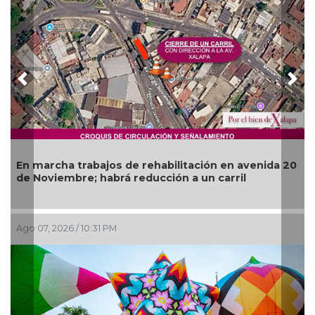
Previous
Nex
Más de 120 elementos de seguridad refuerza
venida 20
operativos vs rodadas de motociclistas en B
del Río
Ago 07, 2026 / 6:49 PM