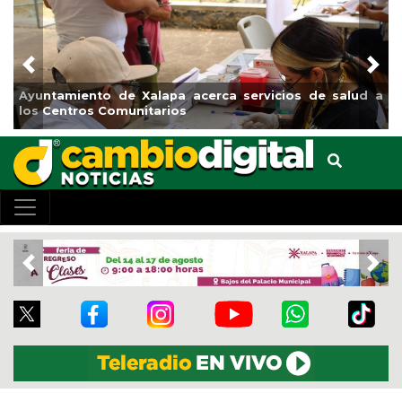
Previous
Nex
de salud a
Municipio arrancará primera etapa de rehabilita
el boulevard 5 de febrero
Previous
Nex