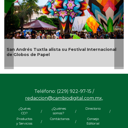
nacional
¿Con o sin espuma?
Teléfono: (229) 922-97-15 /
redaccion@cambiodigital.com.mx,
¿Qué es
¿Quiénes
Directorio
/
/
/
CD?
somos?
Productos
Contáctanos
Consejo
/
/
y Servicios
Editorial