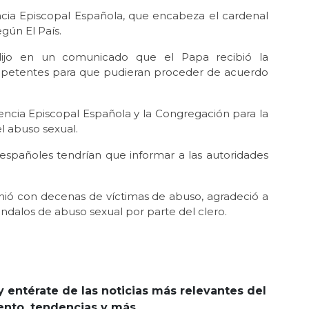
encia Episcopal Española, que encabeza el cardenal
gún El País.
 dijo en un comunicado que el Papa recibió la
mpetentes para que pudieran proceder de acuerdo
encia Episcopal Española y la Congregación para la
el abuso sexual.
s españoles tendrían que informar a las autoridades
nió con decenas de víctimas de abuso, agradeció a
ándalos de abuso sexual por parte del clero.
y entérate de las noticias más relevantes del
iento, tendencias y más.