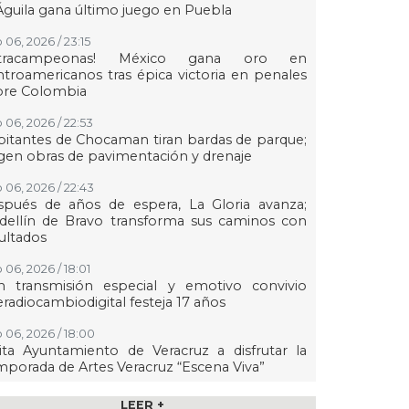
Águila gana último juego en Puebla
 06, 2026 / 23:15
etracampeonas! México gana oro en
troamericanos tras épica victoria en penales
bre Colombia
 06, 2026 / 22:53
itantes de Chocaman tiran bardas de parque;
gen obras de pavimentación y drenaje
 06, 2026 / 22:43
spués de años de espera, La Gloria avanza;
dellín de Bravo transforma sus caminos con
ultados
 06, 2026 / 18:01
n transmisión especial y emotivo convivio
eradiocambiodigital festeja 17 años
 06, 2026 / 18:00
ita Ayuntamiento de Veracruz a disfrutar la
porada de Artes Veracruz “Escena Viva”
 06, 2026 / 16:56
LEER +