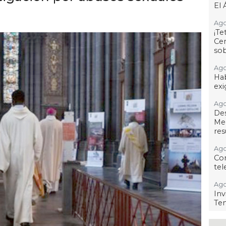
El 
Ago
¡T
Cen
so
Ago
Hab
exi
Ago
De
Me
res
Ago
Co
tel
Ago
Inv
Tem
Ago