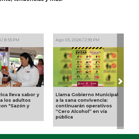
:56 PM
Ago 05, 2026 / 2:23 PM
Ago 0
Next
Una silla de ruedas, un
Nuev
iza sanción
nuevo apoyo para Flor
impu
millones de
Alondra: Pedro Miguel y
comp
torium Life
Sonia Marie responden a
de V
petición de familia