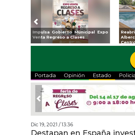
Previous
 Veracruz
Aplicará CMAS el Programa de
Guarnicio
 “Escena
Tandeo durante agosto
colonia E
Portada
Opinión
Estado
Polici
Previous
Dic 19, 2021 / 13:36
Destapan en España invest