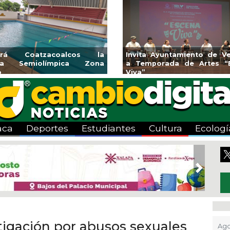
nes y banquetas para la
Emprendedores de Xala
l Mango en Pánuco
exponen en Mercadi
Bicentenario
aca
Deportes
Estudiantes
Cultura
Ecologí
Next
igación por abusos sexuales
Ago