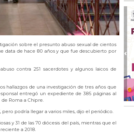
Go
crí
inf
Ago
Des
pre
stigación sobre el presunto abuso sexual de cientos
Ago
AD
ue data de hace 80 años y que fue descubierto por
gra
Pre
Ago
e abuso contra 251 sacerdotes y algunos laicos de
Gar
col
los hallazgos de una investigación de tres años que
Ago
Nah
responsal entregó un expediente de 385 páginas al
par
o de Roma a Chipre.
la 
ero podría llegar a varios miles, dijo el periódico.
Ago
El 
osas y 31 de las 70 diócesis del país, mientras que el
y s
reciente a 2018.