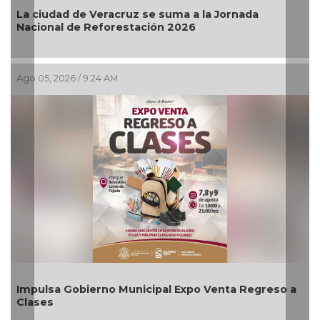
Veracruz se suma a la Jornada
Invita Ayuntamie
Reforestación 2026
Artes “Escena Vi
:24 AM
Ago 03, 2026 / 7:59 P
erno Municipal Expo Venta Regreso a
Aplicará CMAS el
agosto