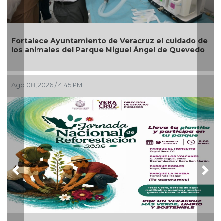
ntamiento de Veracruz el cuidado de
Reabrirá Coatzac
 del Parque Miguel Ángel de Quevedo
Zona Centro
:45 PM
Ago 04, 2026 / 4:41 P
Previous
Nex