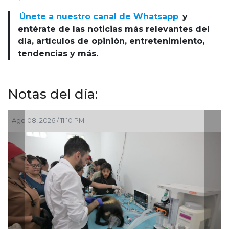
Únete a nuestro canal de Whatsapp
y
entérate de las noticias más relevantes del
día, artículos de opinión, entretenimiento,
tendencias y más.
Notas del día:
:10 PM
Ago 04, 2026 / 7:30 P