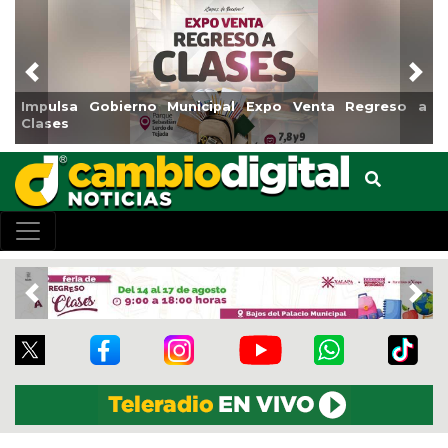
Previous
Nex
erno Municipal Expo Venta Regreso a
Reabrirá Coatzaco
Centro
Previous
Nex