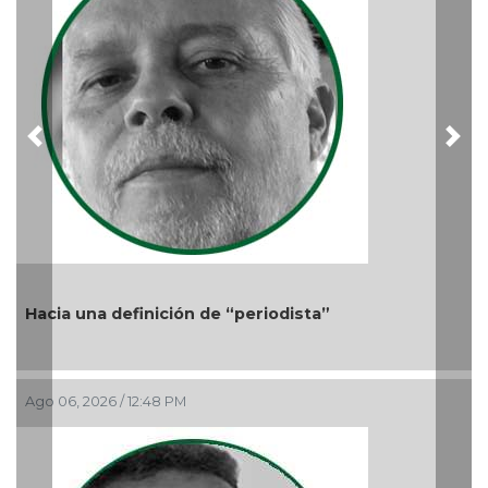
Ago 05, 2026 / 11:3
Previous
Nex
efinición de “periodista”
 12:48 PM