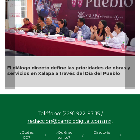
El diálogo directo define las prioridades de obras y
servicios en Xalapa a través del Día del Pueblo
Teléfono: (229) 922-97-15 /
redaccion@cambiodigital.com.mx,
¿Qué es
¿Quiénes
Directorio
/
/
/
CD?
somos?