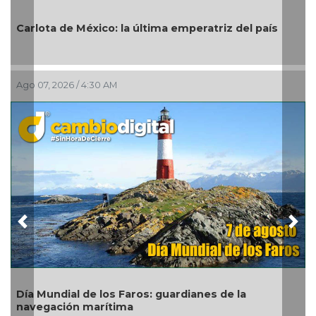
¡Tetraca
ta de México: la última emperatriz del país
Centroame
sobre Co
, 2026 / 4:30 AM
Ago 06, 202
Previous
Nex
undial de los Faros: guardianes de la
Habitant
ación marítima
exigen o