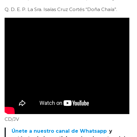
Q. D. E. P. La Sra. Isaías Cruz Cortés “Doña Chaía”.
CD/JV
Únete a nuestro canal de Whatsapp
y