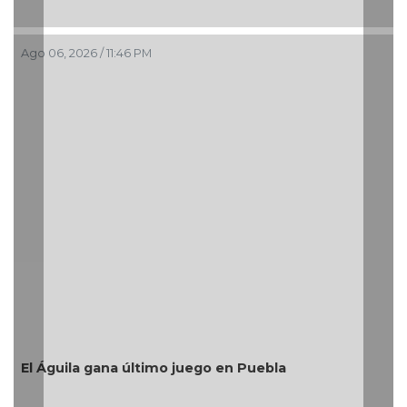
 2026 / 11:46 PM
Ago 06, 202
Después d
Medellín
resultad
uila gana último juego en Puebla