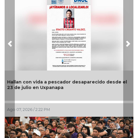
Previous
Nex
n vida a pescador desaparecido desde el
📰 Síntesis L
io en Uxpanapa
6 / 2:22 PM
Ago 07, 2026 / 1