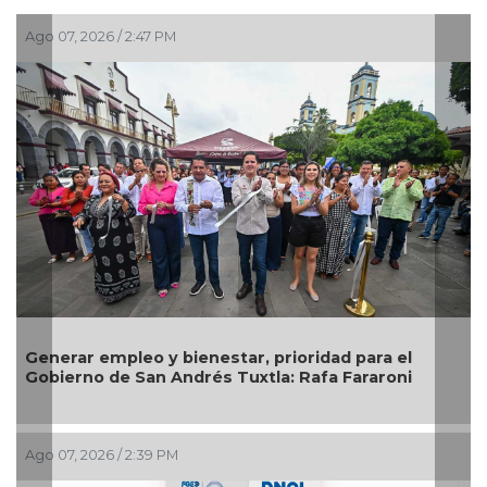
6 / 2:47 PM
Ago 07, 2026 / 1
mpleo y bienestar, prioridad para el
Impulsa Ayun
de San Andrés Tuxtla: Rafa Fararoni
prevención en
6 / 2:39 PM
Ago 07, 2026 / 1