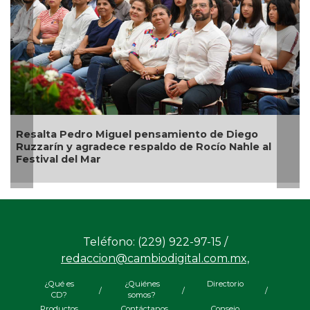
Pedro Miguel pensamiento de Diego
Ingenio San 
y agradece respaldo de Rocío Nahle al
de Veracruz 
del Mar
Teléfono: (229) 922-97-15 /
redaccion@cambiodigital.com.mx,
¿Qué es
¿Quiénes
Directorio
/
/
/
CD?
somos?
Productos
Contáctanos
Consejo