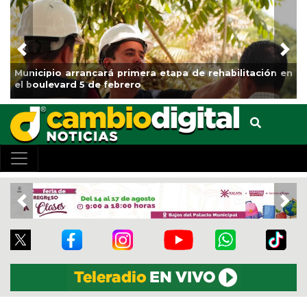
Previous
Nex
arrancará primera etapa de rehabilitación en
Impulsa Gobi
rd 5 de febrero
Clases
Previous
Nex