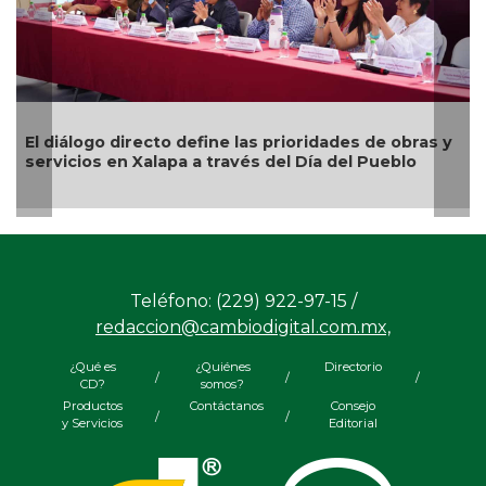
El diálogo directo define las prioridades de obras y
servicios en Xalapa a través del Día del Pueblo
Teléfono: (229) 922-97-15 /
redaccion@cambiodigital.com.mx,
¿Qué es
¿Quiénes
Directorio
/
/
/
CD?
somos?
Productos
Contáctanos
Consejo
/
/
y Servicios
Editorial