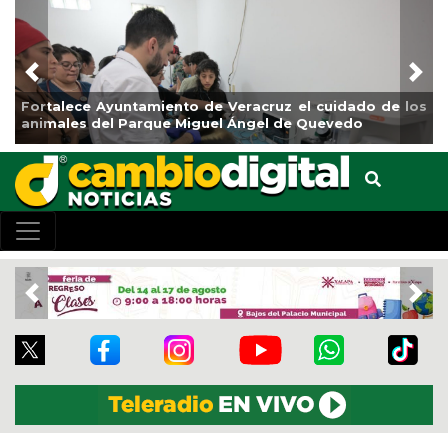
Previous
Nex
ado de los
La ciudad de Veracruz se suma a la Jornada Na
do
de Reforestación 2026
Previous
Nex