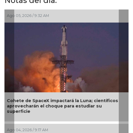
Notas del día:
Jul 30, 2026 / 10:25 AM
íficos
SecureDNA: el sistema que busca frenar la
próxima pandemia antes de ser fabricada
Jul 29, 2026 / 9:52 AM