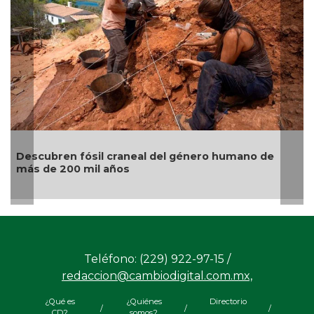
no de
Gatos naranjas: la ciencia descubre el gen qu
origen al color de su pelaje
Teléfono: (229) 922-97-15 /
redaccion@cambiodigital.com.mx,
¿Qué es
¿Quiénes
Directorio
/
/
/
CD?
somos?