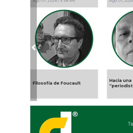
Ago 07, 2026 / 9:38 AM
Ago 07, 2026 / 9
Previous
Hacia una def
Filosofía de Foucault
“periodista”
Te