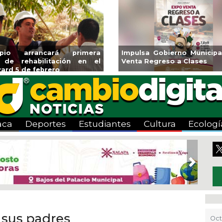
rancará primera
Impulsa Gobierno Municipal Expo
abilitación en el
Venta Regreso a Clases
 febrero
aca
Deportes
Estudiantes
Cultura
Ecologí
Next
sus padres
Oct 