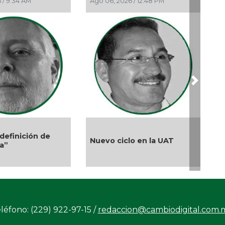
:34 AM
Ago 06, 2026 / 12:48 PM
Ago 05, 20
Nov
Hos
Nov 
Con
Nov 
Bu
ori
núc
Next
Nov
Fid
Nov
El debat
Los
inición de
Nuevo ciclo en la UAT
de los D
Audienci
Nov
Co
Nov
Aud
Nov
léfono: (229) 922-97-15 /
redaccion@cambiodigital.com.
No 