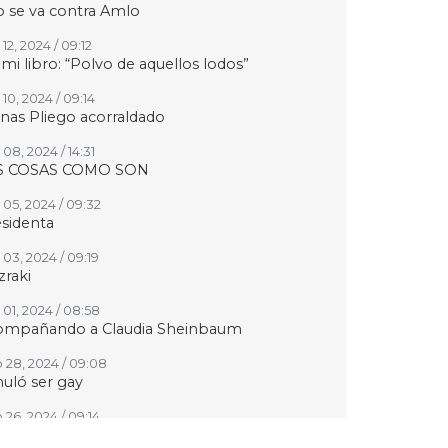
o se va contra Amlo
12, 2024 / 09:12
mi libro: “Polvo de aquellos lodos”
10, 2024 / 09:14
inas Pliego acorraldado
08, 2024 / 14:31
S COSAS COMO SON
 05, 2024 / 09:32
sidenta
 03, 2024 / 09:19
zraki
 01, 2024 / 08:58
ompañando a Claudia Sheinbaum
 28, 2024 / 09:08
uló ser gay
 26, 2024 / 09:14
tinúa el paro