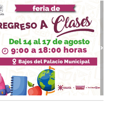
24, 2024 / 09:11
 partido
21, 2024 / 09:16
mplicidades
19, 2024 / 09:11
huachicol
vious
Next
 14, 2024 / 09:07
dijo Epigmenio Ibarra
12, 2024 / 16:01
blará por experiencia?
10, 2024 / 13:25
Chuya Díaz
 07, 2024 / 15:29
dijo Ruiz Healy
 03, 2024 / 09:37
uentro de periodistas independientes
 31, 2024 / 09:16