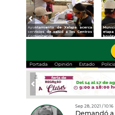
Previous
Ayuntamiento de Xalapa acerca
Municipio ar
servicios de salud a los Centros
etapa de reh
Comunitarios
boulevard 5 de
Portada
Opinión
Estado
Polici
Previous
Sep 28, 2021 / 10:16
Demandó a 