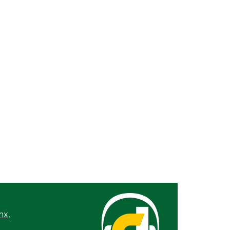
26 / 9:04 PM
Ago 05, 2026 / 11:33 AM
 25, 2023 / 14:46
pital de Boca del Río
23, 2023 / 09:11
 refrán al principioy al final
21, 2023 / 10:35
sca INM a familiares de menor de edad
ginario de Honduras para reintegrarlo a su
leo familiar
 16, 2023 / 09:59
eicomisos
 14, 2023 / 09:08
e de la Protección
 discursos de Xóchitl
Más cambios en el
erechos de las
gobierno de AVA
as
 07, 2023 / 09:22
mo Nunca
 04, 2023 / 09:13
itoría al Conacyt
 02, 2023 / 09:19
mx,
quieren independizarse