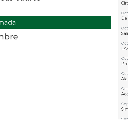
Cir
Oct 
De 
amada
Oct 
Sal
ombre
Oct 
LA
Oct
Pre
Oct
Ala
Oct
Ac
Sep
Sim
Sep
Con