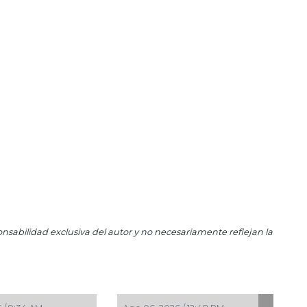
Ago
Xóc
Dic 
Ru
Dic
El 
Dic
Por
Dic
Des
Dic 
De
onsabilidad exclusiva del autor y no necesariamente reflejan la
Nov
En
Nov
Ali