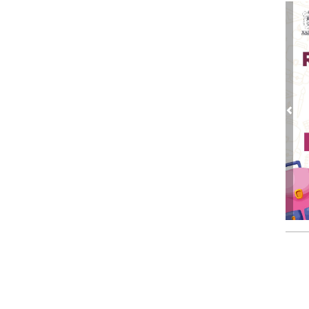
Sep 
Sin
Sep 
Co
Sep 
El 
Pre
Sep
Lo 
Sep 
¿Ha
Sep 
La 
Sep
Lo 
Sep
Enc
Ago