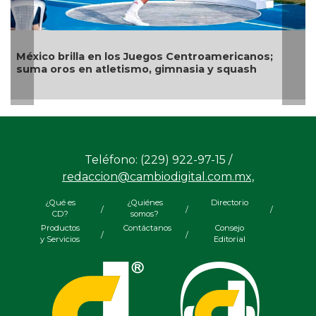
México brilla en los Juegos Centroamericanos;
suma oros en atletismo, gimnasia y squash
Teléfono: (229) 922-97-15 /
redaccion@cambiodigital.com.mx,
¿Qué es
¿Quiénes
Directorio
/
/
/
CD?
somos?
Productos
Contáctanos
Consejo
/
/
y Servicios
Editorial