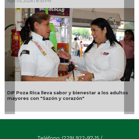
Ago 05, 2026 / 2:23 PM
Una silla de ruedas, un nuevo apoyo para Flor
s adultos
Alondra: Pedro Miguel y Sonia Marie respond
petición de familia
Teléfono: (229) 922-97-15 /