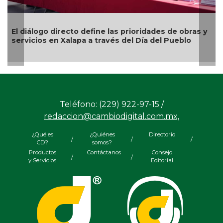
El diálogo directo define las prioridades de obras y
servicios en Xalapa a través del Día del Pueblo
Teléfono: (229) 922-97-15 /
redaccion@cambiodigital.com.mx,
¿Qué es
¿Quiénes
Directorio
/
/
/
CD?
somos?
Productos
Contáctanos
Consejo
/
/
y Servicios
Editorial