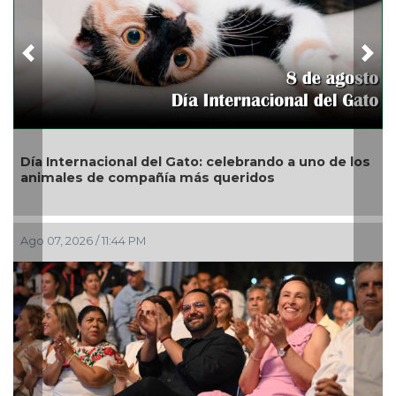
Previous
Nex
ernacional del Gato: celebrando a uno de los
San Andrés 
es de compañía más queridos
de Globos 
026 / 11:44 PM
Ago 07, 2026 