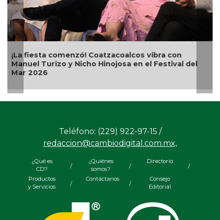
sta comenzó! Coatzacoalcos vibra con
Alcalde Sam
Turizo y Nicho Hinojosa en el Festival del
Bugambilias
26
Teléfono: (229) 922-97-15 /
redaccion@cambiodigital.com.mx,
¿Qué es
¿Quiénes
Directorio
/
/
/
CD?
somos?
Productos
Contáctanos
Consejo
/
/
y Servicios
Editorial