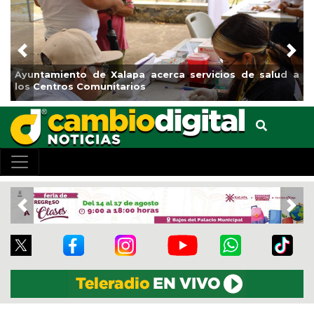
Previous
Nex
iento de Xalapa acerca servicios de salud a
Municipio ar
tros Comunitarios
el boulevar
Previous
Nex