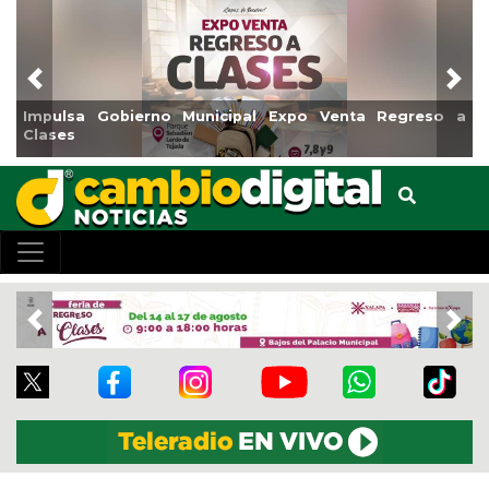
Previous
Nex
nicipal Expo Venta Regreso a
Reabrirá Coatzacoalcos l
Centro
Previous
Nex