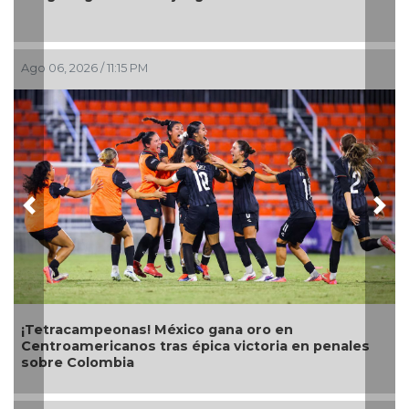
Ago 06, 2026 / 6:01 PM
Previous
Nex
Con transmisión especial
teleradiocambiodigital f
xico gana oro en
s épica victoria en penales
Ago 06, 2026 / 4:56 PM