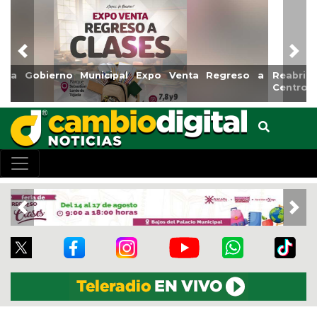
Previous
Nex
Reabrirá Coatzacoalcos la Alberca Semiolímpica Zona
Centro
Previous
Nex