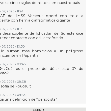
veza: cinco siglos de historia en nuestro país
07, 2026 / 11:24
AE del IMSS Veracruz operó con éxito a
iente con hernia diafragmática gigante
07, 2026 / 11:13
aldesa suplente de Ixhuatlán del Sureste dice
tener contacto con edil desaforado
 07, 2026 / 10:50
 le suman más homicidios a un peligroso
incuente en Papantla
 07, 2026 / 09:45
💸¿Cuál es el precio del dólar este 07 de
osto?
 07, 2026 / 09:38
osofía de Foucault
 07, 2026 / 09:34
ia una definición de “periodista”
 07, 2026 / 09:24
LEER +