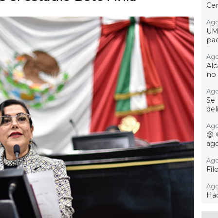
Cer
Ago 
UM
pac
Ago 
Alc
no 
Ago
Se
del
Ago
🤑
ag
Ago
Fil
Ago
Hac
Ago