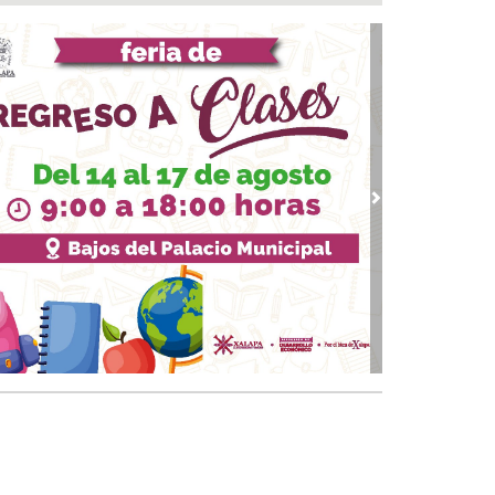
nicipio arrancará primera etapa de
abilitación en el boulevard 5 de febrero
 07, 2026 / 09:16
 Medellín invita a la Campaña de Salud para
rcar servicios médicos a las familias
 07, 2026 / 08:23
 mañanera de Claudia Sheinbaum 07/08/2026
 07, 2026 / 08:03
vious
Next
uen día! Excelente viernes, así amaneció
bio Digital 👍
07, 2026 / 07:11
ichismo o sentir placer por cosas extrañas ¿es
rmal?