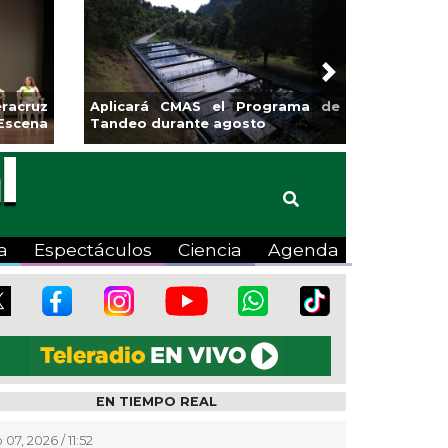
Next
s de Xalapa
Coatzacoalcos impulsa la
 Mercadito
halterofilia con la Copa Coyote
2026
a
Espectáculos
Ciencia
Agenda
EN TIEMPO REAL
07, 2026 / 11:52