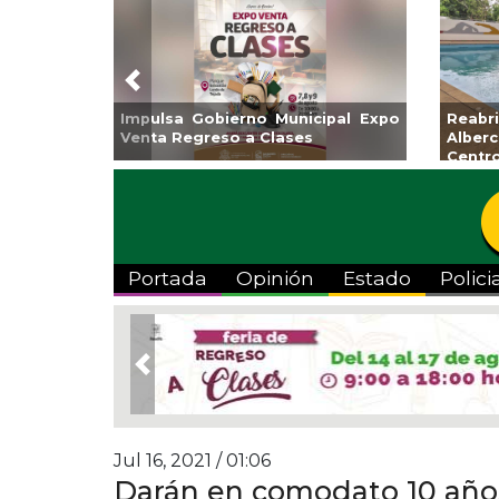
Previous
ntamiento de Veracruz
Aplicará CMAS el Programa d
da de Artes “Escena
Tandeo durante agosto
Portada
Opinión
Estado
Polici
Previous
Jul 16, 2021 / 01:06
Darán en comodato 10 años