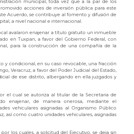
inistración municipal, toda vez que a la par de los
promovido acciones de inversión pública para este
te Acuerdo, se contribuye al fomento y difusión de
ital, a nivel nacional e internacional.
ocal avalaron enajenar a título gratuito un inmueble
ado en Tuxpan, a favor del Gobierno Federal, con
onal, para la construcción de una compañía de la
to y condicional, en su caso revocable, una fracción
go, Veracruz, a favor del Poder Judicial del Estado,
icial de ese distrito, albergando en ella juzgados y
el cual se autoriza al titular de la Secretaria de
tado enajenar, de manera onerosa, mediante el
ades vehiculares asignadas al Organismo Público
uz, así como cuatro unidades vehiculares, asignadas
r los cuales, a solicitud del Ejecutivo, se deja sin