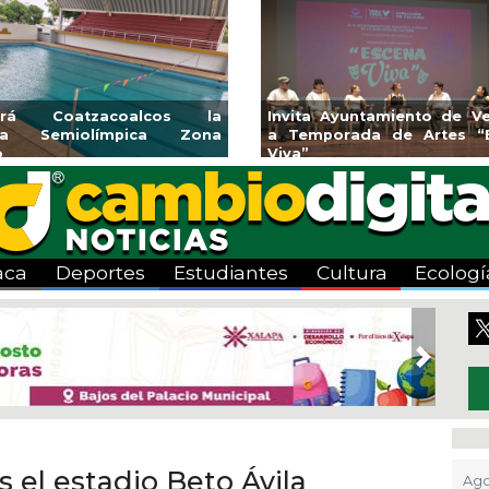
e
Guarniciones y banquetas para la
Emprendedore
colonia El Mango en Pánuco
exponen en
Bicentenario
aca
Deportes
Estudiantes
Cultura
Ecologí
Next
 el estadio Beto Ávila
Ago 