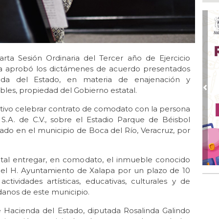
Mu
reh
Ago
DIF
ace
arta Sesión Ordinaria del Tercer año de Ejercicio
Ago
tura aprobó los dictámenes de acuerdo presentados
La
da del Estado, en materia de enajenación y
es, propiedad del Gobierno estatal.
Ago
Pre
¡B
Cam
utivo celebrar contrato de comodato con la persona
 S.A. de C.V., sobre el Estadio Parque de Béisbol
Ago 
ado en el municipio de Boca del Río, Veracruz, por
Fet
no
tatal entregar, en comodato, el inmueble conocido
del H. Ayuntamiento de Xalapa por un plazo de 10
ctividades artísticas, educativas, culturales y de
danos de este municipio.
e Hacienda del Estado, diputada Rosalinda Galindo