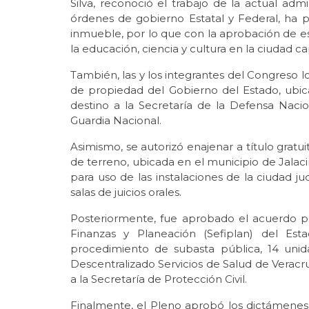
Silva, reconoció el trabajo de la actual adm
órdenes de gobierno Estatal y Federal, ha 
inmueble, por lo que con la aprobación de es
la educación, ciencia y cultura en la ciudad cap
También, las y los integrantes del Congreso l
de propiedad del Gobierno del Estado, ubic
destino a la Secretaría de la Defensa Naci
Guardia Nacional.
Asimismo, se autorizó enajenar a título gratui
de terreno, ubicada en el municipio de Jalacin
para uso de las instalaciones de la ciudad jud
salas de juicios orales.
Posteriormente, fue aprobado el acuerdo por 
Finanzas y Planeación (Sefiplan) del Es
procedimiento de subasta pública, 14 unid
Descentralizado Servicios de Salud de Veracr
a la Secretaría de Protección Civil.
Finalmente, el Pleno aprobó los dictámenes po