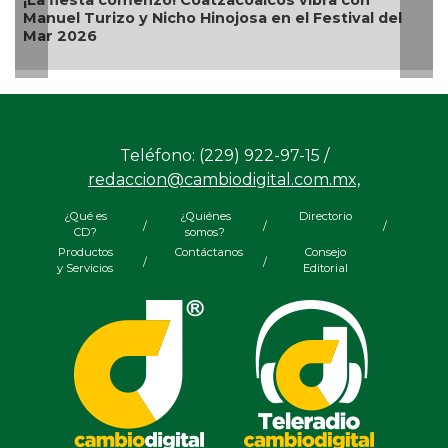
Alcalde Samuel Acosta inaugura la calle
del
Bugambilias en El Tejar
Teléfono: (229) 922-97-15 /
redaccion@cambiodigital.com.mx,
¿Qué es
¿Quiénes
Directorio
/
/
/
CD?
somos?
Productos
Contáctanos
Consejo
/
/
y Servicios
Editorial