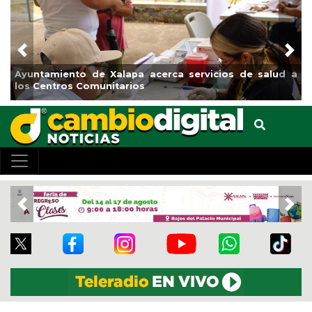
Previous
Nex
alud a
Municipio arrancará primera etapa de rehabilitación 
el boulevard 5 de febrero
Previous
Nex