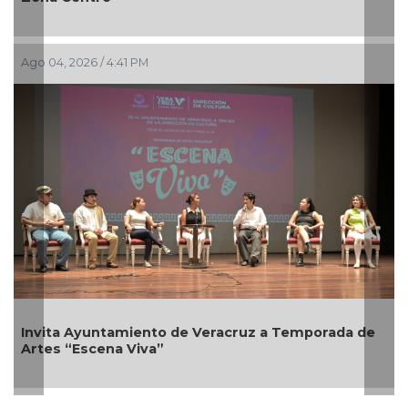
Guarnic
en Pán
04, 2026 / 4:41 PM
Ago 01, 2
ita Ayuntamiento de Veracruz a Temporada de
es “Escena Viva”
Empren
Bicente