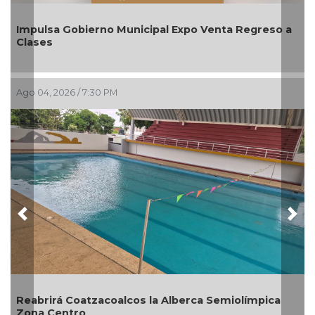
ulsa Gobierno Municipal Expo Venta Regreso a
Aplicar
ses
agosto
04, 2026 / 7:30 PM
Ago 03, 2
Previous
Nex
brirá Coatzacoalcos la Alberca Semiolímpica
a Centro