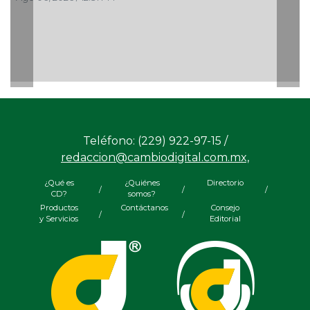
Teléfono: (229) 922-97-15 /
redaccion@cambiodigital.com.mx,
¿Qué es
¿Quiénes
Directorio
/
/
/
CD?
somos?
Productos
Contáctanos
Consejo
/
/
y Servicios
Editorial