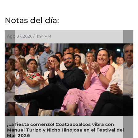
Notas del día:
:44 PM
Ago 07, 2026 / 8:42 P
menzó! Coatzacoalcos vibra con
Alcalde Samuel Ac
y Nicho Hinojosa en el Festival del
Bugambilias en El