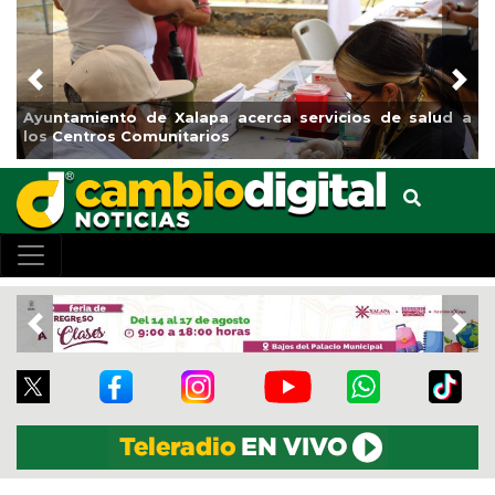
Previous
Nex
de Xalapa acerca servicios de salud a
Municipio arrancar
munitarios
el boulevard 5 de 
Previous
Nex