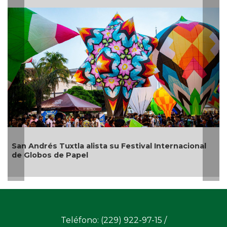
tla alista su Festival Internacional
¿Con o sin espu
 Papel
Teléfono: (229) 922-97-15 /