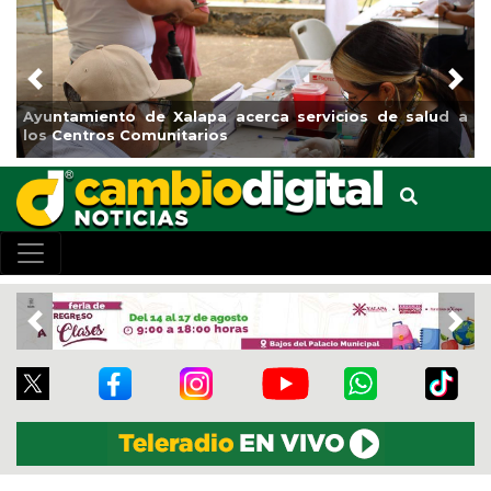
Previous
Nex
Municipio arrancará primera etapa de rehabilitación en
el boulevard 5 de febrero
Previous
Nex