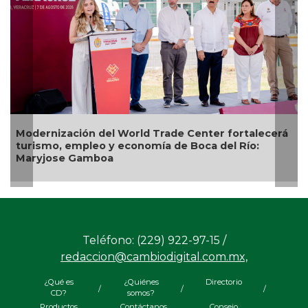
Hallan con vida a pescador desaparecido desde el
23 de julio en Uxpanapa
Teléfono: (229) 922-97-15 /
redaccion@cambiodigital.com.mx,
¿Qué es
¿Quiénes
Directorio
/
/
/
CD?
somos?
Productos
Contáctanos
Consejo