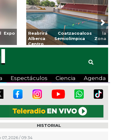
Next
l Expo
Reabrirá Coatzacoalcos la
Alberca Semiolímpica Zona
Centro
a
Espectáculos
Ciencia
Agenda
HISTORIAL
 07, 2026 / 09:34