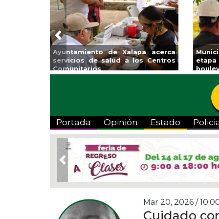
Previous
Ayuntamiento de Xalapa acerca
Munic
servicios de salud a los Centros
etapa
Comunitarios
boulev
Portada
Opinión
Estado
Polici
Previous
Mar 20, 2026 / 10:0
Cuidado con