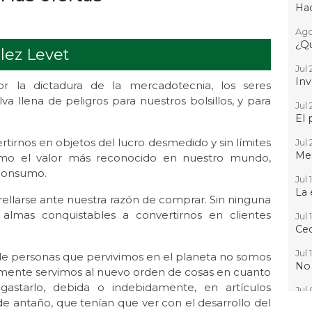
Hac
Ago
¿Qu
lez Levet
Jul 
Inv
or la dictadura de la mercadotecnia, los seres
llena de peligros para nuestros bolsillos, y para
Jul 
El 
nos en objetos del lucro desmedido y sin límites
Jul 
Mes
o el valor más reconocido en nuestro mundo,
 consumo.
Jul 
La 
llarse ante nuestra razón de comprar. Sin ninguna
 almas conquistables a convertirnos en clientes
Jul 
Ced
Jul 
s de personas que pervivimos en el planeta no somos
No
lamente servimos al nuevo orden de cosas en cuanto
astarlo, debida o indebidamente, en artículos
Jul
 de antaño, que tenían que ver con el desarrollo del
Que