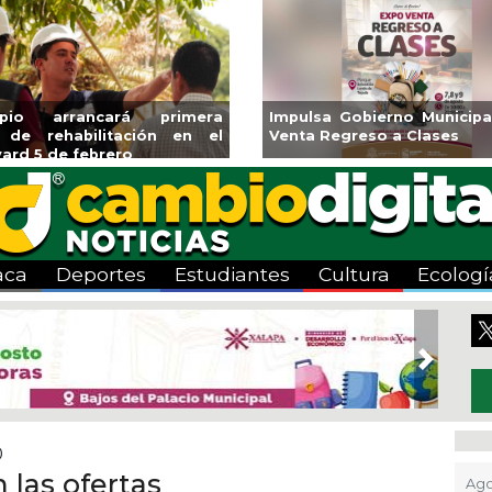
ipio arrancará primera
Impulsa Gobierno Municipa
 de rehabilitación en el
Venta Regreso a Clases
ard 5 de febrero
aca
Deportes
Estudiantes
Cultura
Ecologí
Next
0
 las ofertas
Ago