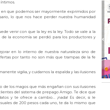
íntimos.
Jul 
Gr
en que podemos ser mayormente exprimidos por
sario, lo que nos hace perder nuestra humanidad
Jul
El 
e venir con que la ley es la ley. Todo se vale a la
Jul 
Lle
 de la economía se perdió para los productores y
Pre
Jul 
Las
r en lo interno de nuestra naturaleza sino de
s ofertas por tanto no son más que trampas de la fe
Jun
El 
Jun 
te vigilia, y cuidarnos la espalda y las ilusiones
Una
Jun
no de los magos que más engañan con sus ilusiones
El 
 clientes del sistema de prepago Amigo. Te dice que
Jun
tos y te ofrece a cambio… ¡nada! Es decir, si le
Día
nsuales de 200 pesos cada uno, te da lo mismo que
Jun 