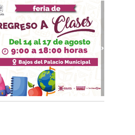
07, 2026 / 09:33
upo MAS contra Veracruz
 03, 2026 / 09:38
quinto partido
02, 2026 / 09:16
gar a los 74
vious
Next
01, 2026 / 09:33
 piernas nacionales se han cubierto de gloria
 30, 2026 / 09:28
quinto juego
25, 2026 / 10:31
 de cal: México va bien en el Mundial
 24, 2026 / 09:53
Papa y el arzobispo
 22, 2026 / 09:24
 del Padre
18, 2026 / 09:23