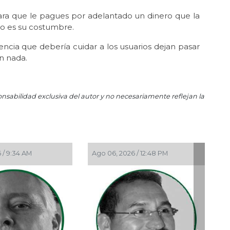
Un
ra que le pagues por adelantado un dinero que la
o es su costumbre.
Jun 
El
cia que debería cuidar a los usuarios dejan pasar
Jun
n nada.
Hue
May 
En 
onsabilidad exclusiva del autor y no necesariamente reflejan la
May
Reg
May
Ros
 / 9:34 AM
Ago 06, 2026 / 12:48 PM
May 
La 
May 
Ros
May
Per