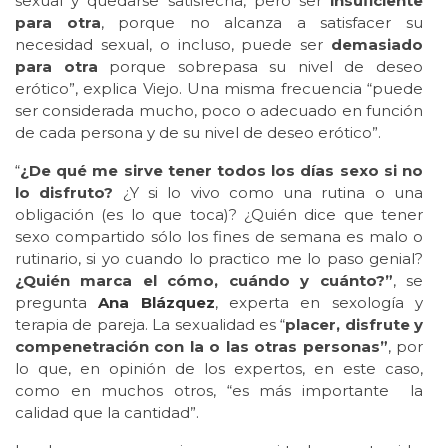
sexual y quedarse satisfecha, pero ser
insuficiente
para otra
, porque no alcanza a satisfacer su
necesidad sexual, o incluso, puede ser
demasiado
para otra
porque sobrepasa su nivel de deseo
erótico”, explica Viejo. Una misma frecuencia “puede
ser considerada mucho, poco o adecuado en función
de cada persona y de su nivel de deseo erótico”.
“
¿De qué me sirve tener todos los días sexo si no
lo disfruto?
¿Y si lo vivo como una rutina o una
obligación (es lo que toca)? ¿Quién dice que tener
sexo compartido sólo los fines de semana es malo o
rutinario, si yo cuando lo practico me lo paso genial?
¿Quién marca el cómo, cuándo y cuánto?”
, se
pregunta
Ana Blázquez
, experta en sexología y
terapia de pareja. La sexualidad es “
placer, disfrute y
compenetración con la o las otras personas”
, por
lo que, en opinión de los expertos, en este caso,
como en muchos otros, “es más importante la
calidad que la cantidad”.