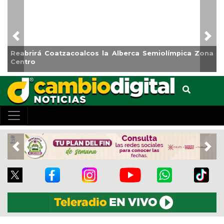
Previous
Nex
Reabrirá Coatzacoalcos la Alberca Semiolímpica Zona
Centro
Previous
Nex