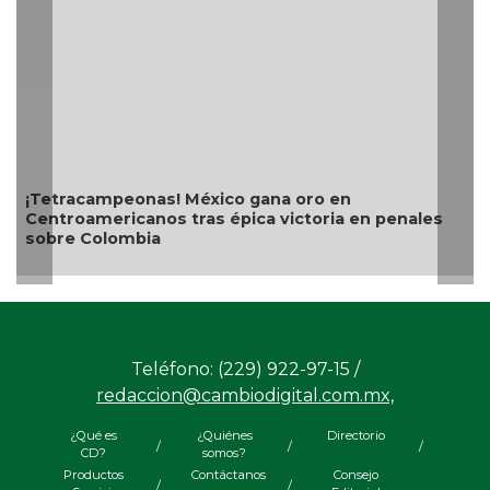
¡Tetracampeonas! México gana oro en
Centroamericanos tras épica victoria en penales
sobre Colombia
Teléfono: (229) 922-97-15 /
redaccion@cambiodigital.com.mx,
¿Qué es
¿Quiénes
Directorio
/
/
/
CD?
somos?
Productos
Contáctanos
Consejo
/
/