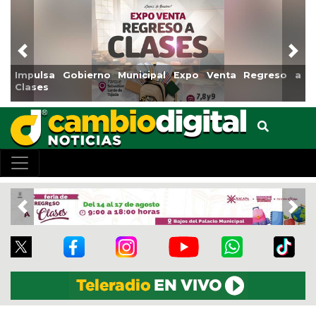
Previous
Nex
o a
Reabrirá Coatzacoalcos la Alberca Semiolímpica Zona
Centro
Previous
Nex