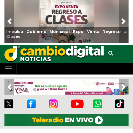
Previous
Nex
nicipal Expo Venta Regreso a
Reabrirá Coatzacoalcos l
Centro
Previous
Nex