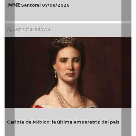
8/2026
El Águila gana último ju
Ago 06, 2026 / 11:15 PM
 última emperatriz del país
¡Tetracampeonas! México
Centroamericanos tras ép