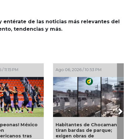
y entérate de las noticias más relevantes del
iento, tendencias y más.
/ 11:15 PM
Ago 06, 2026 / 10:53 PM
Ago 06
Next
peonas! México
Habitantes de Chocaman
Desp
en
tiran bardas de parque;
esper
ricanos tras
exigen obras de
Medel