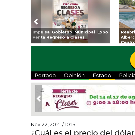
Previous
Impulsa Gobierno Municipal Expo
Reab
Venta Regreso a Clases
Albe
Centr
Portada
Opinión
Estado
Polici
Previous
Nov 22, 2021 / 10:15
¿Cuál es el precio del dóla