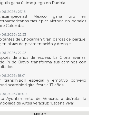
Águila gana último juego en Puebla
 06, 2026 / 23:15
etracampeonas! México gana oro en
troamericanos tras épica victoria en penales
bre Colombia
 06, 2026 / 22:53
itantes de Chocaman tiran bardas de parque;
gen obras de pavimentación y drenaje
 06, 2026 / 22:43
spués de años de espera, La Gloria avanza;
dellín de Bravo transforma sus caminos con
ultados
 06, 2026 / 18:01
n transmisión especial y emotivo convivio
eradiocambiodigital festeja 17 años
 06, 2026 / 18:00
ita Ayuntamiento de Veracruz a disfrutar la
porada de Artes Veracruz “Escena Viva”
 06, 2026 / 16:56
LEER +