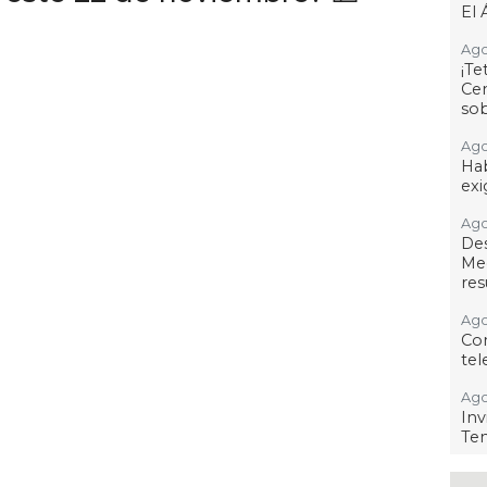
El 
Ago
¡T
Cen
so
Ago
Hab
exi
Ago
De
Me
res
Ago
Co
tel
Ago
Inv
Tem
Ago