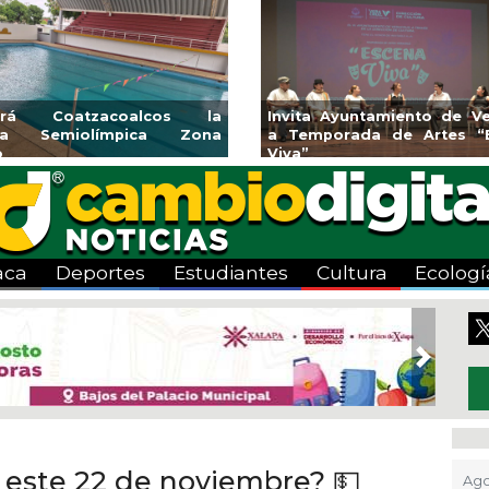
rirá Coatzacoalcos la
Invita Ayuntamiento de Ve
rca Semiolímpica Zona
a Temporada de Artes “
o
Viva”
aca
Deportes
Estudiantes
Cultura
Ecologí
Next
r este 22 de noviembre? 💵
Ago