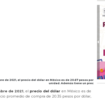
Go
crí
inf
Ago
Des
pre
Ago
AD
gra
Pre
Ago
Gar
col
Ago
Nah
par
e de 2021, el precio del dólar en México es de 20.67 pesos por
la 
unidad. Además tiene un prec
Ago
mbre de 2021
, el
precio del dólar
en México es de
El 
ecio promedio de compra de 20.35 pesos por dólar,
y s