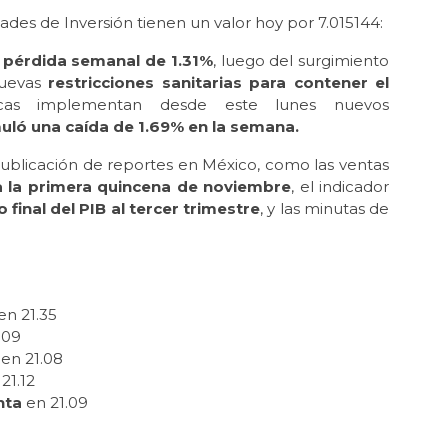
des de Inversión tienen un valor hoy por 7.015144:
a pérdida semanal de 1.31%
, luego del surgimiento
nuevas
restricciones sanitarias para contener el
iacas implementan desde este lunes nuevos
uló una caída de 1.69% en la semana.
ublicación de reportes en México, como las ventas
 a la primera quincena de noviembre
, el indicador
 final del PIB al tercer trimestre
, y las minutas de
en 21.35
.09
en 21.08
21.12
nta
en 21.09