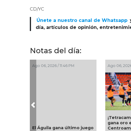
CD/YC
Únete a nuestro canal de Whatsapp
día, artículos de opinión, entretenim
Notas del día:
Ago 06, 2026 / 11:46 PM
Ago 06, 2026 
Previous
¡Tetracam
gana oro 
El Águila gana último juego
Centroame