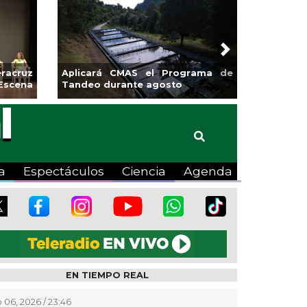
Next
racruz
Aplicará CMAS el Programa de
Guarniciones
Escena
Tandeo durante agosto
colonia El M
a
Espectáculos
Ciencia
Agenda
EN TIEMPO REAL
 06, 2026 / 23:46