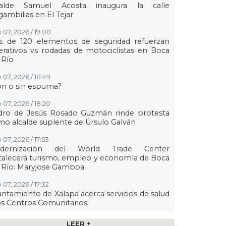
calde Samuel Acosta inaugura la calle
ambilias en El Tejar
 07, 2026 / 19:00
s de 120 elementos de seguridad refuerzan
rativos vs rodadas de motociclistas en Boca
 Río
 07, 2026 / 18:49
on o sin espuma?
 07, 2026 / 18:20
dro de Jesús Rosado Guzmán rinde protesta
o alcalde suplente de Úrsulo Galván
 07, 2026 / 17:53
dernización del World Trade Center
talecerá turismo, empleo y economía de Boca
 Río: Maryjose Gamboa
 07, 2026 / 17:32
ntamiento de Xalapa acerca servicios de salud
os Centros Comunitarios
07, 2026 / 17:15
LEER +