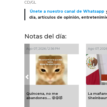
CD/GL
Únete a nuestro canal de Whatsapp
día, artículos de opinión, entretenim
Notas del día:
Ago 06, 2026 / 10:32 AM
Ago 06, 2026 / 8:24 
Previous
ia
Cuando ignoras todas las
La mañanera de C
26
señales…🤣😝🤪
Sheinbaum 06/0