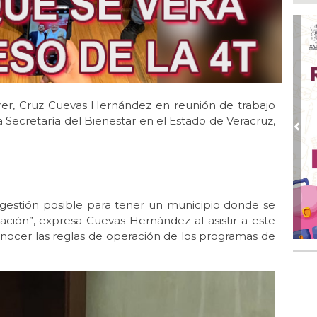
Ayu
lab
Ago
Qui
Ago
Gen
rer, Cruz Cuevas Hernández en reunión de trabajo
Gob
a Secretaría del Bienestar en el Estado de Veracruz,
Ago
Pre
Hal
23 
Ago
Re
 gestión posible para tener un municipio donde se
Ruz
Fes
ción”, expresa Cuevas Hernández al asistir a este
nocer las reglas de operación de los programas de
Ago
Imp
pre