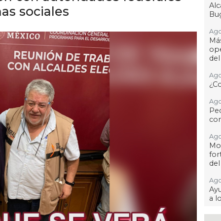
Al
as sociales
Bug
Ago
Má
ope
del
Ago
¿C
Ago
Pe
com
Ago
Mo
for
del
Ago
Ayu
a l
Ago 