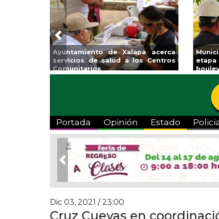
Previous
 Municipal Expo
Reabrirá Coatzacoalcos la
Inv
lases
Alberca Semiolímpica Zona
a T
Centro
Viv
Portada
Opinión
Estado
Polici
Previous
Dic 03, 2021 / 23:00
Cruz Cuevas en coordinaci