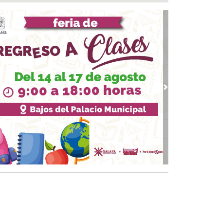
ntamiento e ICATVER fortalecen capacitación
oral en beneficio de las y los sanandrescanos
 07, 2026 / 14:56
ncena, no me abandones.... 😝😜🤣
 07, 2026 / 14:47
erar empleo y bienestar, prioridad para el
ierno de San Andrés Tuxtla: Rafa Fararoni
 07, 2026 / 14:39
vious
Next
lan con vida a pescador desaparecido desde el
de julio en Uxpanapa
 07, 2026 / 14:22
salta Pedro Miguel pensamiento de Diego
zarín y agradece respaldo de Rocío Nahle al
tival del Mar
 07, 2026 / 13:53
ulsa Ayuntamiento de Veracruz cultura de la
vención en la niñez del municipio