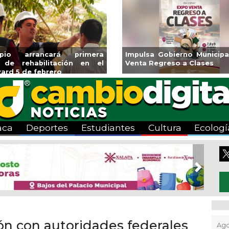
ita Ayuntamiento de Veracruz
Aplicará CMAS el Pro
emporada de Artes “Escena
Tandeo durante agosto
a”
aca
Deportes
Estudiantes
Cultura
Ecologí
Next
ón con autoridades federales
Ago