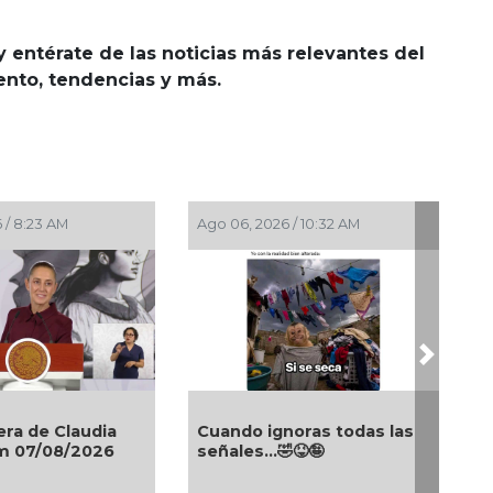
y entérate de las noticias más relevantes del
iento, tendencias y más.
AM
Ago 05, 2026 / 12:53 PM
Ago 05, 20
Next
laudia
A ver si esta vez no rompo
La maña
8/2026
nada... 😝🤪🤣
Sheinba