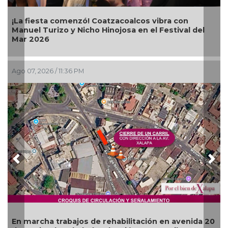
tzacoalcos vibra con
Alcalde Samuel Acosta inaug
nojosa en el Festival del
Bugambilias en El Tejar
Ago 07, 2026 / 7:00 PM
Previous
Nex
Más de 120 elementos de s
ehabilitación en avenida 20
operativos vs rodadas de m