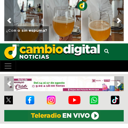
Previous
Nex
Fortalece Ayuntamiento de V
animales del Parque Miguel 
Previous
Nex