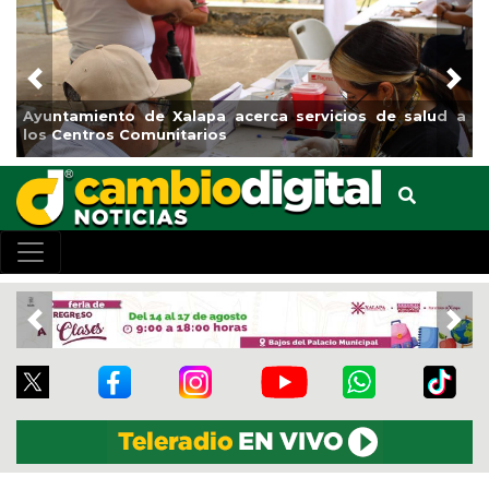
Previous
Nex
yuntamiento de Xalapa acerca servicios de salud a
Munic
os Centros Comunitarios
el bo
Previous
Nex