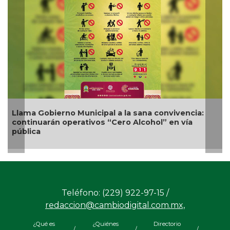
Llama Gobierno Municipal a la sana convivencia:
Nue
continuarán operativos “Cero Alcohol” en vía
com
pública
Teléfono: (229) 922-97-15 /
redaccion@cambiodigital.com.mx,
¿Qué es
¿Quiénes
Directorio
/
/
/