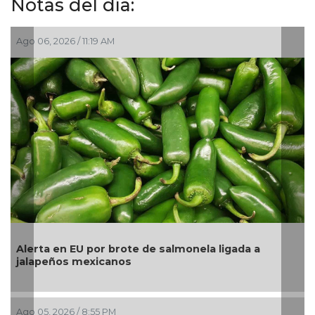
Notas del día:
Ago 06, 2026 / 11:19 AM
Ago 
Alerta en EU por brote de salmonela ligada a
La 
jalapeños mexicanos
pes
Ago 05, 2026 / 8:55 PM
Ago 