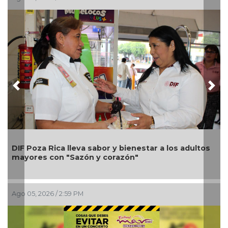
Previous
Nex
Una
DIF Poza Rica lleva sabor y bienestar a los adultos
Alo
mayores con "Sazón y corazón"
pet
Ago 05, 2026 / 2:59 PM
Ago 