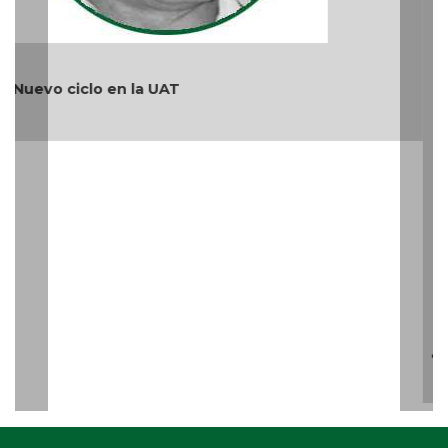
¿Quién es periodista?
Teléfono: (229) 922-97-15 /
redaccion@cambiodigital.com.mx,
¿Qué es
¿Quiénes
Directorio
/
/
/
CD?
somos?
Productos
Contáctanos
Consejo
/
/
y Servicios
Editorial