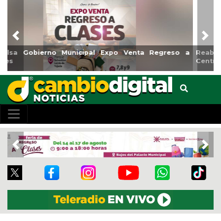
Previous
Nex
Reabrirá Coatzacoalcos la Alberca Semiolímpica Zona
Centro
Previous
Nex