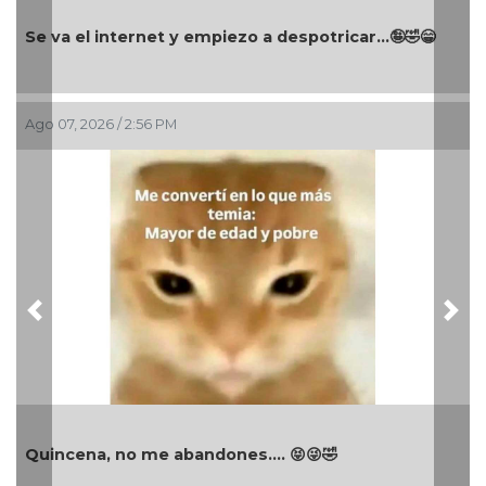
Se va el internet y empiezo a despotricar...🤪🤣😁
Ago 07, 2026 / 2:56 PM
Previous
Nex
Quincena, no me abandones.... 😝😜🤣