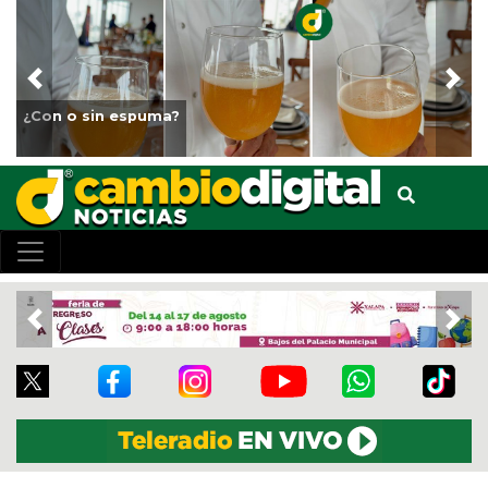
Previous
Nex
¿Con o sin espuma?
Previous
Nex