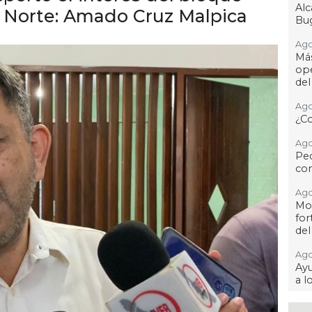
Al
 Norte: Amado Cruz Malpica
Bug
Ago
Má
ope
del
Ago
¿C
Ago
Pe
com
Ago
Mo
for
del
Ago
Ayu
a l
Ago 