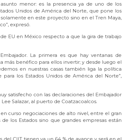
asunto menor: es la presencia ya de uno de los
tados Unidos de América del Norte, que pone los
o solamente en este proyecto sino en el Tren Maya,
co”, expresó.
 de EU en México respecto a que la gira de trabajo
Embajador. La primera es que hay ventanas de
 más benéfico para ellos invertir; y desde luego el
demos en nuestras casas también liga la política
e para los Estados Unidos de América del Norte”,
 muy satisfecho con las declaraciones del Embajador
Lee Salazar, al puerto de Coatzacoalcos.
en curso negociaciones de alto nivel, entre el gran
s de los Estados sino que grandes empresas están
s del CIIT tienen ya un 64 % de avance y será en el