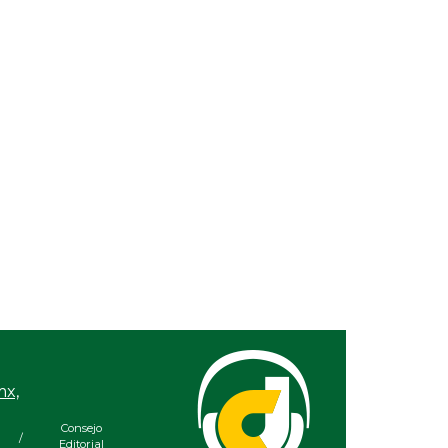
VER
ón
 las
mx,
Consejo
/
Editorial