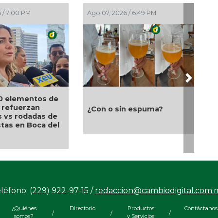
Ago 07, 2026 / 5:53 PM
Ago 07, 2026 / 5:15 PM
Next
Modernización del World
Ayuntamiento e ICAT
Trade Center fortalecerá
fortalecen capacitaci
turismo, empleo y
laboral en beneficio de
economía de Boca del Río:
y los sanandrescanos
Maryjose Gamboa
léfono: (229) 922-97-15 /
redaccion@cambiodigital.com.
¿Quiénes
Directorio
Productos
Contáctanos
/
/
/
somos?
y Servicios