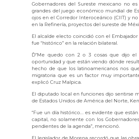
Gobernadores del Sureste mexicano no es 
grandes del juego económico mundial de Es
ojos en el Corredor Interoceánico (CIIT) y n
en la Refinería, proyectos del sureste de Méxi
El alcalde electo coincidió con el Embajador
fue “histórico” en la relación bilateral.
Ď“Me quedo con 2 o 3 cosas que dijo el 
oportunidad y que están viendo dónde resulta
hecho de que los latinoamericanos nos que
migratoria que es un factor muy important
explicó Cruz Malpica.
El diputado local en funciones dijo sentirse
de Estados Unidos de América del Norte, Ken 
“Fue un día histórico… es evidente que están 
capital, no solamente con los Gobernadore
pendientes de la agenda”, mencionó.
El legislador de Morena recordó que las obra