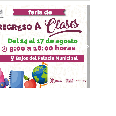
ntamiento e ICATVER fortalecen capacitación
oral en beneficio de las y los sanandrescanos
 07, 2026 / 14:56
ncena, no me abandones.... 😝😜🤣
 07, 2026 / 14:47
erar empleo y bienestar, prioridad para el
ierno de San Andrés Tuxtla: Rafa Fararoni
 07, 2026 / 14:39
vious
Next
lan con vida a pescador desaparecido desde el
de julio en Uxpanapa
 07, 2026 / 14:22
salta Pedro Miguel pensamiento de Diego
zarín y agradece respaldo de Rocío Nahle al
tival del Mar
 07, 2026 / 13:53
ulsa Ayuntamiento de Veracruz cultura de la
vención en la niñez del municipio