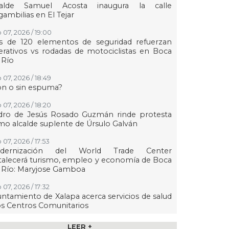
calde Samuel Acosta inaugura la calle
ambilias en El Tejar
 07, 2026 / 19:00
s de 120 elementos de seguridad refuerzan
rativos vs rodadas de motociclistas en Boca
 Río
 07, 2026 / 18:49
on o sin espuma?
 07, 2026 / 18:20
dro de Jesús Rosado Guzmán rinde protesta
o alcalde suplente de Úrsulo Galván
 07, 2026 / 17:53
dernización del World Trade Center
talecerá turismo, empleo y economía de Boca
 Río: Maryjose Gamboa
 07, 2026 / 17:32
ntamiento de Xalapa acerca servicios de salud
os Centros Comunitarios
07, 2026 / 17:15
LEER +