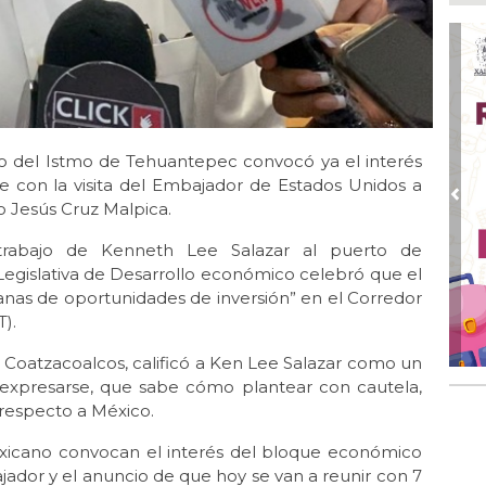
Ayu
lab
Ago
Qui
Ago
Gen
co del Istmo de Tehuantepec convocó ya el interés
Gob
 con la visita del Embajador de Estados Unidos a
Ago
Pre
o Jesús Cruz Malpica.
Hal
23 
trabajo de Kenneth Lee Salazar al puerto de
Legislativa de Desarrollo económico celebró que el
Ago
Re
anas de oportunidades de inversión” en el Corredor
Ruz
).
Fes
 Coatzacoalcos, calificó a Ken Lee Salazar como un
Ago
expresarse, que sabe cómo plantear con cautela,
Imp
 respecto a México.
pre
exicano convocan el interés del bloque económico
ador y el anuncio de que hoy se van a reunir con 7