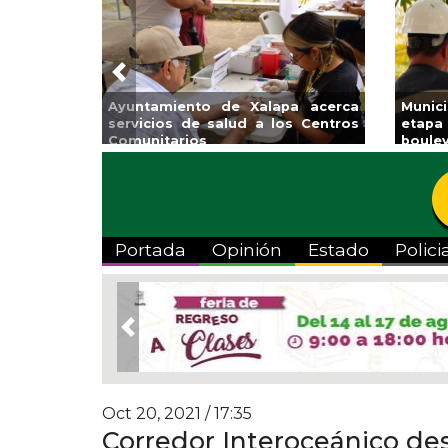
Previous
Reabrirá Coatzacoalcos la
Invita Ayuntamiento de 
Alberca Semiolímpica Zona
a Temporada de Artes 
Centro
Viva”
Portada
Opinión
Estado
Polici
Previous
Oct 20, 2021 / 17:35
Corredor Interoceánico des