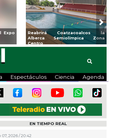
Next
iones y banquetas para la
Emprendedores de Xa
 El Mango en Pánuco
exponen en Merca
Bicentenario
a
Espectáculos
Ciencia
Agenda
EN TIEMPO REAL
 07, 2026 / 20:42