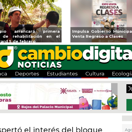
Veracruz
Aplicará CMAS el Programa de
Guarnic
“Escena
Tandeo durante agosto
colonia
aca
Deportes
Estudiantes
Cultura
Ecologí
Next
pertó el interés del bloque
Ago