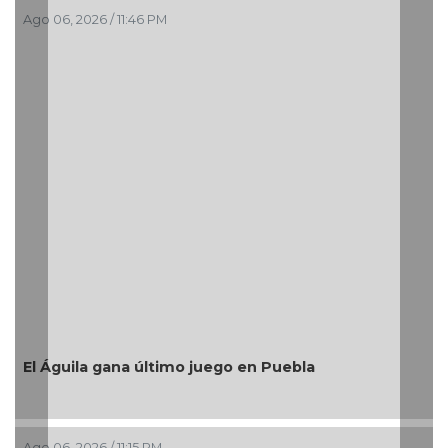
06, 2026 / 11:46 PM
Ago 06, 2
Después
Medellí
resulta
Águila gana último juego en Puebla
Ago 06, 2
6, 2026 / 11:15 PM