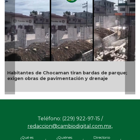
Gobiern
exige a 
infraes
itantes de Chocaman tiran bardas de parque;
gen obras de pavimentación y drenaje
Teléfono: (229) 922-97-15 /
redaccion@cambiodigital.com.mx,
¿Qué es
¿Quiénes
Directorio