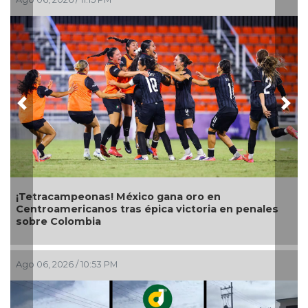
Previous
Nex
Con tra
telerad
tracampeonas! México gana oro en
troamericanos tras épica victoria en penales
re Colombia
Ago 06, 2
06, 2026 / 10:53 PM