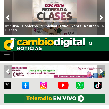
Previous
Nex
sa Gobierno Municipal Expo Venta Regreso a
Reabrirá 
s
Centro
Previous
Nex