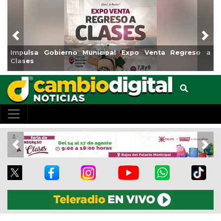
Previous
Nex
egreso a
Reabrirá Coatzacoalcos la Alberca Semiolímpica
Centro
Previous
Nex