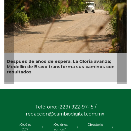
a;
Garantiza Rosa María patrimonio de familias en
 con
colonias de Veracruz con entrega de escritura
Teléfono: (229) 922-97-15 /
redaccion@cambiodigital.com.mx,
¿Qué es
¿Quiénes
Directorio
/
/
/
CD?
somos?