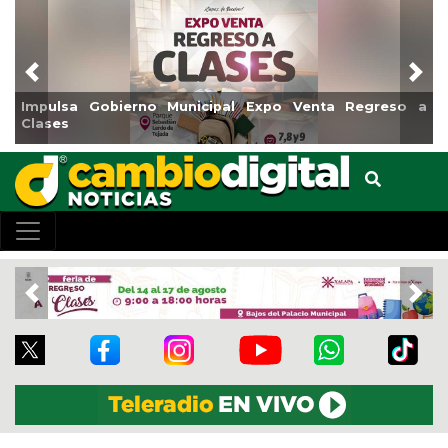
Previous
Nex
Impulsa Gobierno Municipal Expo Venta Regreso a
R
Clases
C
Previous
Nex