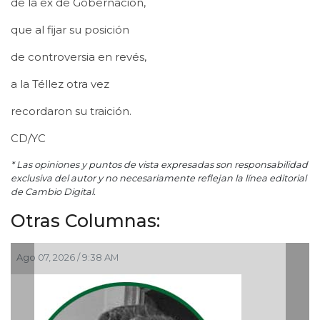
de la ex de Gobernación,
que al fijar su posición
de controversia en revés,
a la Téllez otra vez
recordaron su traición.
CD/YC
* Las opiniones y puntos de vista expresadas son responsabilidad
exclusiva del autor y no necesariamente reflejan la línea editorial
de Cambio Digital.
Otras Columnas:
Ago 07, 2026 / 9:38 AM
A