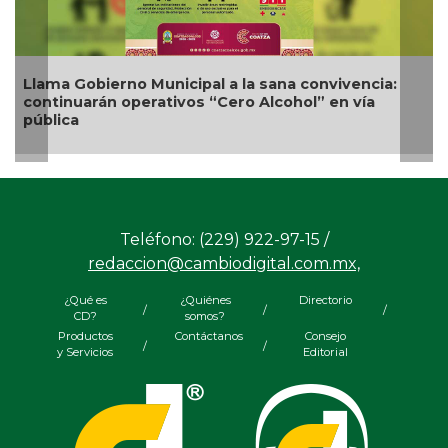
Llama Gobierno Municipal a la sana convivencia:
continuarán operativos “Cero Alcohol” en vía
pública
Teléfono: (229) 922-97-15 /
redaccion@cambiodigital.com.mx,
¿Qué es
¿Quiénes
Directorio
/
/
/
CD?
somos?
Productos
Contáctanos
Consejo
/
/
y Servicios
Editorial