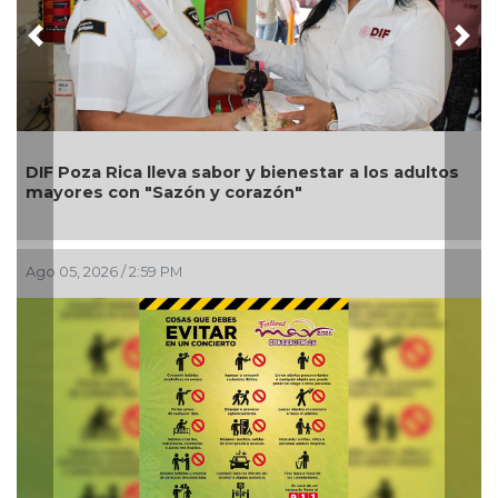
Previous
Nex
DIF Poza Rica lleva sabor y bienestar a los adultos
mayores con "Sazón y corazón"
Ago 05, 2026 / 2:59 PM
A