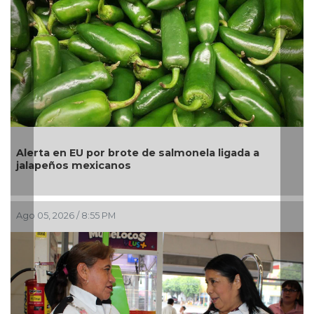
Alerta en EU por brote de salmonela ligada a
jalapeños mexicanos
Ago 05, 2026 / 8:55 PM
A