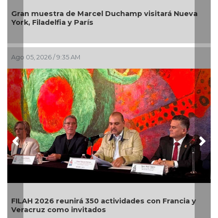
Gran muestra de Marcel Duchamp visitará Nueva
La 
York, Filadelfia y París
ent
Ago 05, 2026 / 9:35 AM
Jul 3
Previous
Nex
FILAH 2026 reunirá 350 actividades con Francia y
El 
Veracruz como invitados
lleg