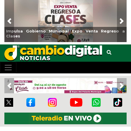
Previous
Nex
pulsa Gobierno Municipal Expo Venta Regreso a
Reabri
ases
Centro
Previous
Nex