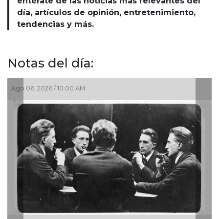
entérate de las noticias más relevantes del
día, artículos de opinión, entretenimiento,
tendencias y más.
Notas del día:
Ago 06, 2026 / 10:00 AM
Ago 