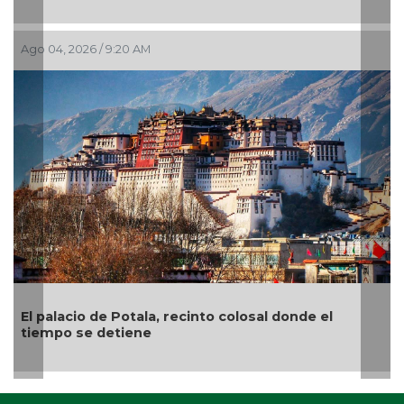
Ago 04, 2026 / 9:20 AM
Jul 2
El palacio de Potala, recinto colosal donde el
“El
tiempo se detiene
el 