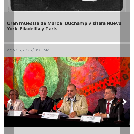
uestra de Marcel Duchamp visitará Nueva
La galería 
ladelfia y París
entre art
026 / 9:35 AM
Jul 30, 2026 /
Previous
Nex