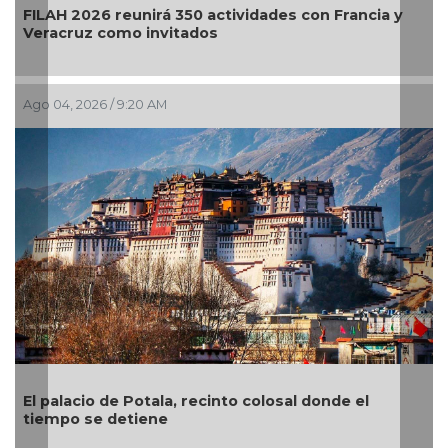
026 reunirá 350 actividades con Francia y
El primer E
uz como invitados
llega a Bel
2026 / 9:20 AM
Jul 29, 2026 /
cio de Potala, recinto colosal donde el
“El arte es
 se detiene
el pintor 