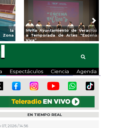
Next
ita Ayuntamiento de Veracruz
Aplicará CMAS el Progra
Temporada de Artes “Escena
Tandeo durante agosto
a”
a
Espectáculos
Ciencia
Agenda
EN TIEMPO REAL
 07, 2026 / 14:56