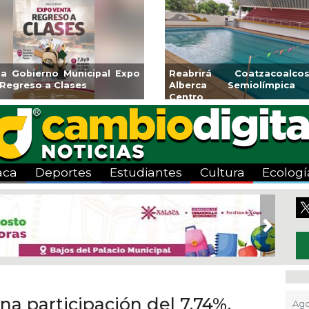
icipal Expo
Reabrirá Coatzacoalcos la
Inv
es
Alberca Semiolímpica Zona
a 
Centro
Viv
aca
Deportes
Estudiantes
Cultura
Ecologí
Next
na participación del 7.74%,
Ago