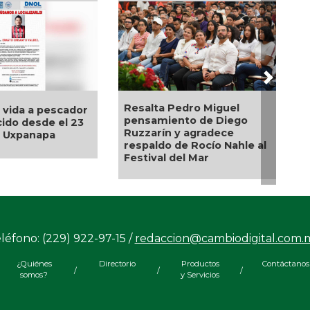
Next
Resalta Pedro Miguel
Impulsa Ayunt
escador
pensamiento de Diego
Veracruz cultur
 el 23
Ruzzarín y agradece
prevención en 
a
respaldo de Rocío Nahle al
municipio
Festival del Mar
léfono: (229) 922-97-15 /
redaccion@cambiodigital.com.
¿Quiénes
Directorio
Productos
Contáctanos
/
/
/
somos?
y Servicios