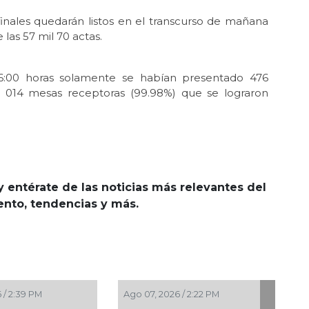
inales quedarán listos en el transcurso de mañana
las 57 mil 70 actas.
:00 horas solamente se habían presentado 476
il 014 mesas receptoras (99.98%) que se lograron
y entérate de las noticias más relevantes del
iento, tendencias y más.
Ago 07, 2026 / 2:22 PM
Ago 07, 2026 / 1:5