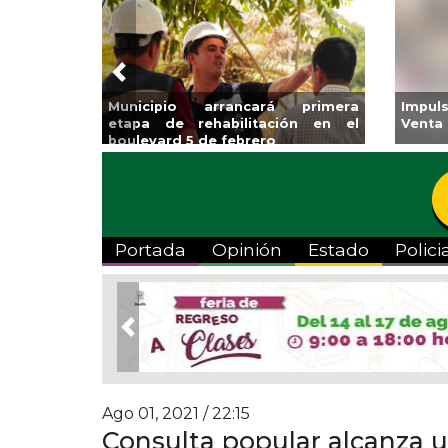
Previous
Municipio arrancará primera
Impulsa Gobierno Mun
etapa de rehabilitación en el
Venta Regreso a Clas
boulevard 5 de febrero
Portada
Opinión
Estado
Polici
Previous
Ago 01, 2021 / 22:15
Consulta popular alcanza u