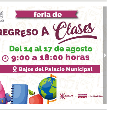
pleos
 07, 2026 / 12:49
alizan e inhabilitan dos tomas clandestinas y
mantelan cámaras de vigilancia irregulares en
xpan
07, 2026 / 11:52
veza: cinco siglos de historia en nuestro país
07, 2026 / 11:24
vious
Next
AE del IMSS Veracruz operó con éxito a
iente con hernia diafragmática gigante
07, 2026 / 11:13
aldesa suplente de Ixhuatlán del Sureste dice
tener contacto con edil desaforado
 07, 2026 / 10:50
 le suman más homicidios a un peligroso
incuente en Papantla