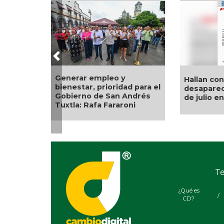
Previous
Generar empleo y
Hallan con vida a p
bienestar, prioridad para el
desaparecido desde
Gobierno de San Andrés
de julio en Uxpanap
Tuxtla: Rafa Fararoni
Te
¿Qué es
/
CD?