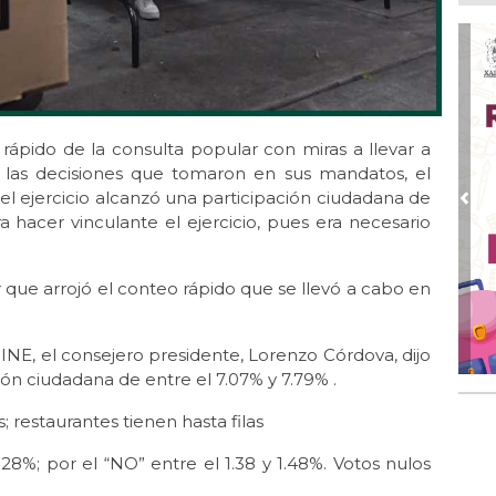
em
Ago
Loc
des
Tu
Ago 
 rápido de la consulta popular con miras a llevar a
Cer
or las decisiones que tomaron en sus mandatos, el
e el ejercicio alcanzó una participación ciudadana de
Ago 
Pre
 hacer vinculante el ejercicio, pues era necesario
UM
pac
Ago 
 que arrojó el conteo rápido que se llevó a cabo en
Alc
no 
 INE, el consejero presidente, Lorenzo Córdova, dijo
Ago
ción ciudadana de entre el 7.07% y 7.79% .
Se
del
; restaurantes tienen hasta filas
.28%; por el “NO” entre el 1.38 y 1.48%. Votos nulos