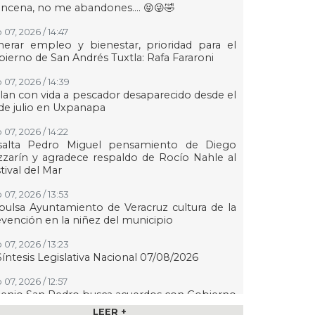
ncena, no me abandones.... 😝😜🤣
 07, 2026 / 14:47
erar empleo y bienestar, prioridad para el
ierno de San Andrés Tuxtla: Rafa Fararoni
 07, 2026 / 14:39
lan con vida a pescador desaparecido desde el
de julio en Uxpanapa
 07, 2026 / 14:22
salta Pedro Miguel pensamiento de Diego
zarín y agradece respaldo de Rocío Nahle al
tival del Mar
 07, 2026 / 13:53
ulsa Ayuntamiento de Veracruz cultura de la
vención en la niñez del municipio
 07, 2026 / 13:23
Síntesis Legislativa Nacional 07/08/2026
07, 2026 / 12:57
enio San Pedro busca acuerdos con Gobierno
 Veracruz para mantener operaciones y
LEER +