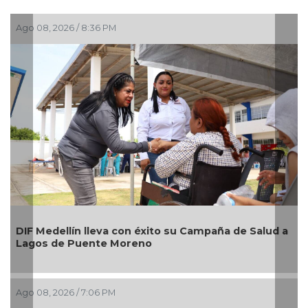
Ago 08, 2026 / 8:36 PM
A
DIF Medellín lleva con éxito su Campaña de Salud a
Lagos de Puente Moreno
Ago 08, 2026 / 7:06 PM
A