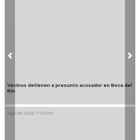
Previous
Nex
Vecinos detienen a presunto acosador en Boca del
Río
Ago 08, 2026 / 7:00 PM
A