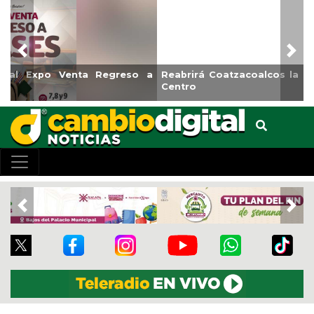
Previous
Nex
Reabrirá Coatzacoalcos la Alberca Semiolímpica Zona
Centro
Previous
Nex