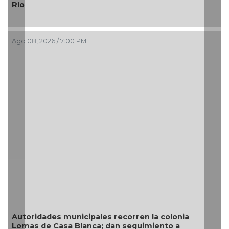
¿Con o sin espuma?
Ago 08, 2026 / 3:34 PM
Resguarda Ayuntamiento de Veracr
situación de riesgo en zona norte d
en la colonia
uimiento a