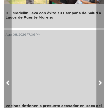
Alcaldesa Maryjose Gamboa Torale
u Campaña de Salud a
nuevos módulos comerciales para 
imagen de las playas e impulsar l
Boca del Río
Ago 08, 2026 / 4:34 PM
Previous
Nex
cosador en Boca del