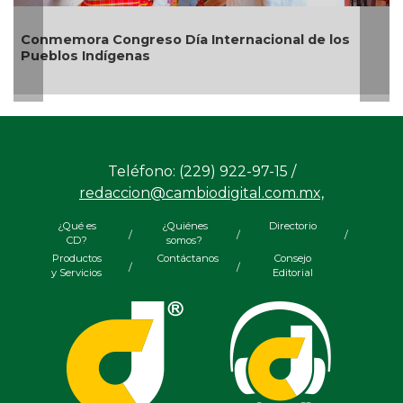
ora Congreso Día Internacional de los
Rosa María
s Indígenas
20 mil árb
Teléfono: (229) 922-97-15 /
redaccion@cambiodigital.com.mx,
¿Qué es
¿Quiénes
Directorio
/
/
/
CD?
somos?
Productos
Contáctanos
Consejo
/
/
y Servicios
Editorial