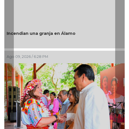
“Este es e
an una granja en Álamo
Rosaldo des
2026 / 6:28 PM
Ago 09, 2026 