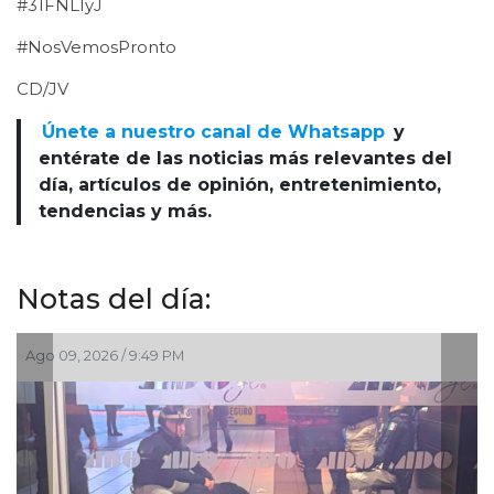
#31FNLIyJ
#NosVemosPronto
CD/JV
Únete a nuestro canal de Whatsapp
y
entérate de las noticias más relevantes del
día, artículos de opinión, entretenimiento,
tendencias y más.
Notas del día:
2026 / 9:49 PM
Ago 09, 2026 