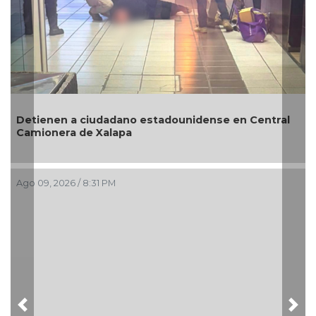
Revelan que
en a ciudadano estadounidense en Central
desaparece
era de Xalapa
su sobrino 
026 / 8:31 PM
Ago 09, 2026 /
Previous
Nex